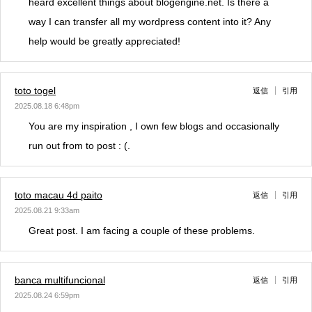
heard excellent things about blogengine.net. Is there a
way I can transfer all my wordpress content into it? Any
help would be greatly appreciated!
toto togel
返信
引用
2025.08.18 6:48pm
You are my inspiration , I own few blogs and occasionally
run out from to post : (.
toto macau 4d paito
返信
引用
2025.08.21 9:33am
Great post. I am facing a couple of these problems.
banca multifuncional
返信
引用
2025.08.24 6:59pm