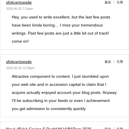
sfokcertopsde
返信
引用
2026.06.25 7:31pm
Hey, you used to write excellent, but the last few posts
have been kinda boring… I miss your tremendous
writings. Past few posts are just a little bit out of track!
come on!
sfokcertopsde
返信
引用
2026.06.26 12:59pm
Attractive component to content. I just stumbled upon
your web site and in accession capital to claim that I
acquire actually enjoyed account your blog posts. Anyway
I’ll be subscribing in your feeds or even I achievement
you get admission to consistently quickly.
Nové čEské Casino S RychlýM VýBěRem 2026
返信
引用