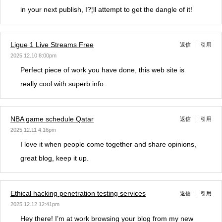
in your next publish, I?¦ll attempt to get the dangle of it!
Ligue 1 Live Streams Free
返信
引用
2025.12.10 8:00pm
Perfect piece of work you have done, this web site is
really cool with superb info .
NBA game schedule Qatar
返信
引用
2025.12.11 4:16pm
I love it when people come together and share opinions,
great blog, keep it up.
Ethical hacking penetration testing services
返信
引用
2025.12.12 12:41pm
Hey there! I’m at work browsing your blog from my new