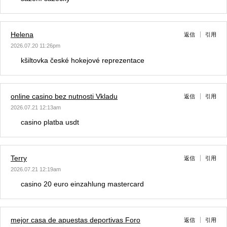
Helena
返信
引用
2026.07.20 11:26pm
kšiltovka české hokejové reprezentace
online casino bez nutnosti Vkladu
返信
引用
2026.07.21 12:13am
casino platba usdt
Terry
返信
引用
2026.07.21 12:19am
casino 20 euro einzahlung mastercard
mejor casa de apuestas deportivas Foro
返信
引用