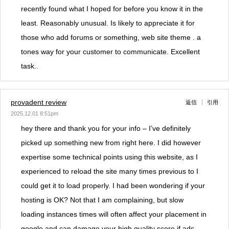
recently found what I hoped for before you know it in the
least. Reasonably unusual. Is likely to appreciate it for
those who add forums or something, web site theme . a
tones way for your customer to communicate. Excellent
task..
provadent review
返信
引用
2025.12.01 8:51pm
hey there and thank you for your info – I’ve definitely
picked up something new from right here. I did however
expertise some technical points using this website, as I
experienced to reload the site many times previous to I
could get it to load properly. I had been wondering if your
hosting is OK? Not that I am complaining, but slow
loading instances times will often affect your placement in
google and can damage your high quality score if ads