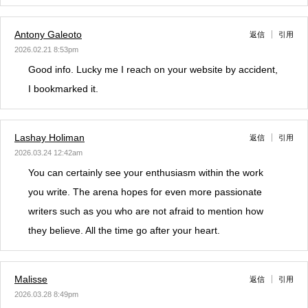
Antony Galeoto
返信
引用
2026.02.21 8:53pm
Good info. Lucky me I reach on your website by accident,
I bookmarked it.
Lashay Holiman
返信
引用
2026.03.24 12:42am
You can certainly see your enthusiasm within the work
you write. The arena hopes for even more passionate
writers such as you who are not afraid to mention how
they believe. All the time go after your heart.
Malisse
返信
引用
2026.03.28 8:49pm