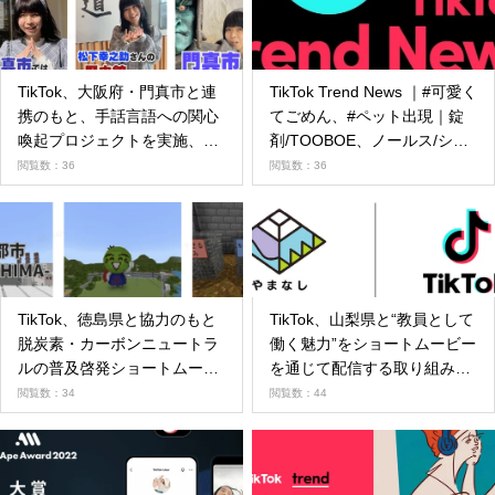
TikTok、大阪府・門真市と連
TikTok Trend News ｜#可愛く
携のもと、手話言語への関心
てごめん、#ペット出現｜錠
喚起プロジェクトを実施、4
剤/TOOBOE、ノールス/シン
月3日より啓発ショートムー
ガーズハイ｜#冬レシピ｜フ
閲覧数：36
閲覧数：36
ビーを公開
ミカナ【FUMIYA to
KANAMI】、東京ウーバーズ
｜TikTokを通じて世の中にポ
ジティブな影響を与えたクリ
エイター50人を紹介する
『The Discover List 2022』を
TikTok、徳島県と協力のもと
TikTok、山梨県と“教員として
公開！
脱炭素・カーボンニュートラ
働く魅力”をショートムービー
ルの普及啓発ショートムービ
を通じて配信する取り組みを
ーを発信
開始
閲覧数：34
閲覧数：44