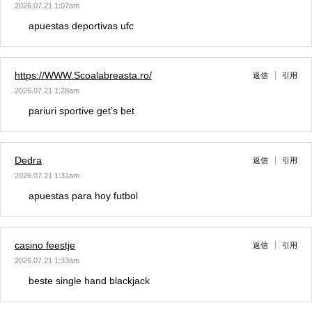
2026.07.21 1:07am
apuestas deportivas ufc
https://WWW.Scoalabreasta.ro/
返信
引用
2026.07.21 1:28am
pariuri sportive get’s bet
Dedra
返信
引用
2026.07.21 1:31am
apuestas para hoy futbol
casino feestje
返信
引用
2026.07.21 1:33am
beste single hand blackjack