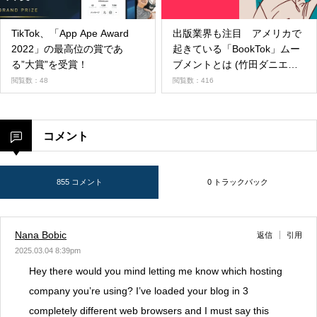
TikTok、「App Ape Award
出版業界も注目 アメリカで
2022」の最高位の賞であ
起きている「BookTok」ムー
る”大賞”を受賞！
ブメントとは (竹田ダニエ
ル）
閲覧数：48
閲覧数：416
コメント
855 コメント
0 トラックバック
Nana Bobic
返信
引用
2025.03.04 8:39pm
Hey there would you mind letting me know which hosting
company you’re using? I’ve loaded your blog in 3
completely different web browsers and I must say this