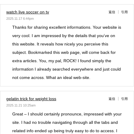
watch live soccer on tv
返信
引用
2025.11.17 6:44pm
Thanks for sharing excellent informations. Your website is
very cool. I am impressed by the details that you’ve on
this website. It reveals how nicely you perceive this
subject. Bookmarked this web page, will come back for
extra articles. You, my pal, ROCK! I found simply the
information I already searched everywhere and just could
not come across. What an ideal web-site.
gelatin trick for weight loss
返信
引用
2025.11.21 10:25am
Great – I should certainly pronounce, impressed with your
site. I had no trouble navigating through all the tabs and
related info ended up being truly easy to do to access. I