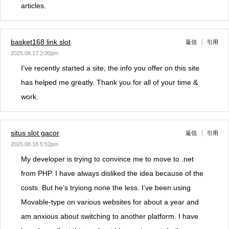
articles.
basket168 link slot
返信
引用
2025.08.17 2:00pm
I’ve recently started a site, the info you offer on this site
has helped me greatly. Thank you for all of your time &
work.
situs slot gacor
返信
引用
2025.08.18 5:52pm
My developer is trying to convince me to move to .net
from PHP. I have always disliked the idea because of the
costs. But he’s tryiong none the less. I’ve been using
Movable-type on various websites for about a year and
am anxious about switching to another platform. I have