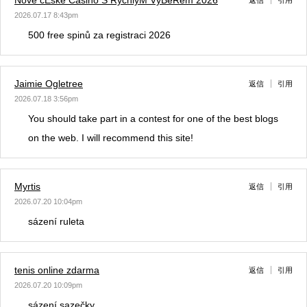
2026.07.17 8:43pm
500 free spinů za registraci 2026
Jaimie Ogletree
返信
引用
2026.07.18 3:56pm
You should take part in a contest for one of the best blogs
on the web. I will recommend this site!
Myrtis
返信
引用
2026.07.20 10:04pm
sázení ruleta
tenis online zdarma
返信
引用
2026.07.20 10:09pm
sázení sazečky