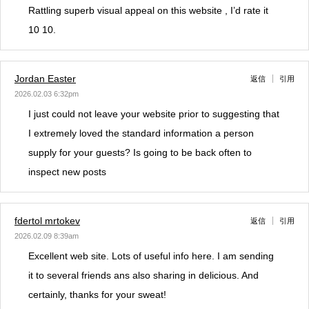
Rattling superb visual appeal on this website , I’d rate it
10 10.
Jordan Easter
返信
引用
2026.02.03 6:32pm
I just could not leave your website prior to suggesting that
I extremely loved the standard information a person
supply for your guests? Is going to be back often to
inspect new posts
fdertol mrtokev
返信
引用
2026.02.09 8:39am
Excellent web site. Lots of useful info here. I am sending
it to several friends ans also sharing in delicious. And
certainly, thanks for your sweat!