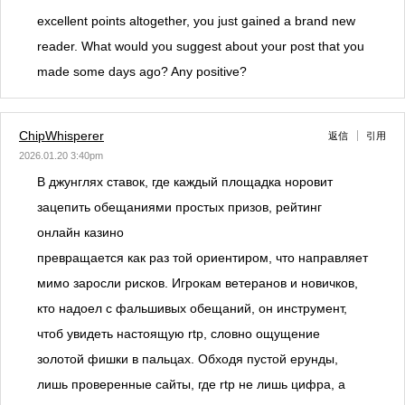
excellent points altogether, you just gained a brand new
reader. What would you suggest about your post that you
made some days ago? Any positive?
ChipWhisperer
返信
引用
2026.01.20 3:40pm
В джунглях ставок, где каждый площадка норовит
зацепить обещаниями простых призов, рейтинг
онлайн казино
превращается как раз той ориентиром, что направляет
мимо заросли рисков. Игрокам ветеранов и новичков,
кто надоел с фальшивых обещаний, он инструмент,
чтоб увидеть настоящую rtp, словно ощущение
золотой фишки в пальцах. Обходя пустой ерунды,
лишь проверенные сайты, где rtp не лишь цифра, а