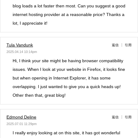
blog loads a lot faster then most. Can you suggest a good
internet hosting provider at a reasonable price? Thanks a
lot, I appreciate it!
Tula Vandunk
返信
引用
2025.04.14 10:14pm
Hi, I think your site might be having browser compatibility
issues. When I look at your website in Firefox, it looks fine
but when opening in Internet Explorer, it has some
overlapping. I just wanted to give you a quick heads up!
Other then that, great blog!
Edmond Deline
返信
引用
2025.07.01 11:29pm
I really enjoy looking at on this site, it has got wonderful