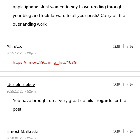
apple iphone! Just wanted to say I love reading through
your blog and look forward to all your posts! Carry on the
outstanding work!
AllInAce
返信
引用
2025.12.20 7:28pm
https://t.me/s/iGaming_live/4879
fdertolmrtokev
返信
引用
2025.12.20 7:52pm
You have brought up a very great details , regards for the
post.
Ernest Malkoski
返信
引用
2026.01.20 7:25am