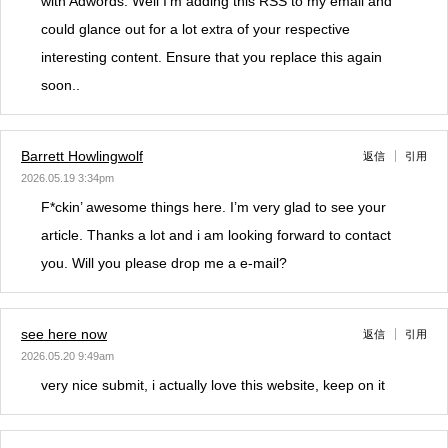
with Adwords. Well I’m adding this RSS to my email and
could glance out for a lot extra of your respective
interesting content. Ensure that you replace this again
soon..
Barrett Howlingwolf
返信
引用
2026.05.19 3:34pm
F*ckin’ awesome things here. I’m very glad to see your
article. Thanks a lot and i am looking forward to contact
you. Will you please drop me a e-mail?
see here now
返信
引用
2026.05.20 9:49am
very nice submit, i actually love this website, keep on it