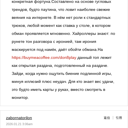
конкретная фортуна.Составлено на основе гугловых
трендов, будто паутина, что ловит наиболее свежие
веяния на интернете. В нём нет роли к стандартных
трюков, любой момент как ставка у столе, в котором
обман проявляется мгновенно. Хайроллеры знают: по
рунете тон разговора с иронией, там ирония
маскируется под намёк, даёт обойти обмана.На
https://buymeacoffee.com/don8play
данный топ лежит
как открытая раздача, подготовленный на раздаче.
Зайди, когда нужно ощутить биение подлинной игры,
минуя иллюзий плюс неудач. Для кто знает вес удачи,
это будто иметь карты у руках, вместо смотреть в
монитор.
zabornatorilon
返信
引用
2026.01.21 3:06am